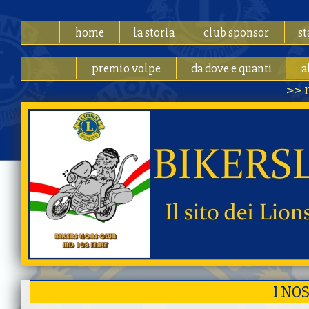
home
la storia
club sponsor
st
premio volpe
da dove e quanti
a
>> 
I NO